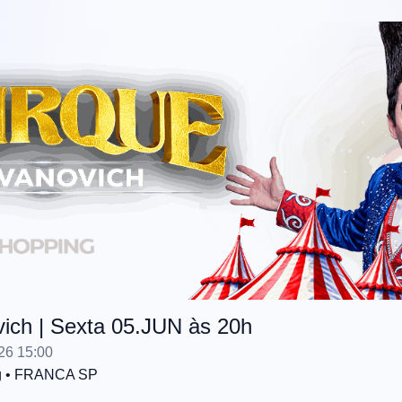
vich | Sexta 05.JUN às 20h
26 15:00
g
• FRANCA
SP