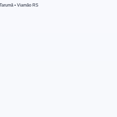
 Tarumã
• Viamão
RS